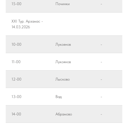
15-00
Починки
-
XXI Тур. Арзамас -
14.03.2026
10-00
Лукоянов
-
11-00
Лукоянов
-
12-00
Лысково
-
13-00
Вад
-
14-00
Абрамово
-