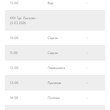
15-00
Вад
-
XXII Тур. Лысково -
21.03.2026
10-00
Сергач
-
11-00
Сергач
-
12-00
Первомайск
-
13-00
Лукоянов
-
14-00
Починки
-