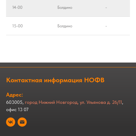
14-00
Болдино
-
15-00
Болдино
-
Контактная информация НОФВ
Адрес:
603005,
город Нижний Новгород, ул. Ульянова д. 26/11
,
офис 13 07